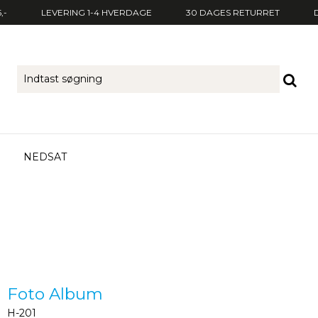
,-
LEVERING 1-4 HVERDAGE
30 DAGES RETURRET
NEDSAT
Foto Album
H-201