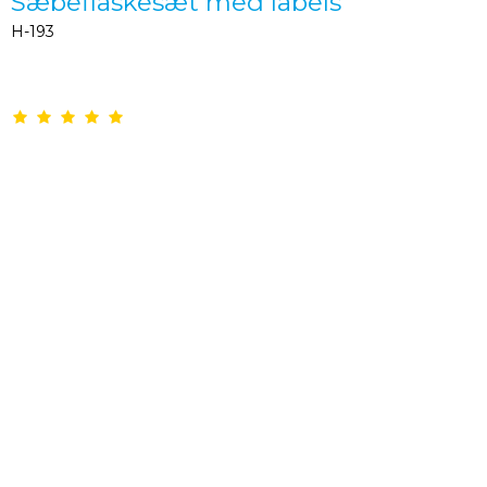
Sæbeflaskesæt med labels
H-193