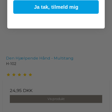
Ja tak, tilmeld mig
Den Hjælpende Hånd - Multitang
H-102
24,95 DKK
Vis produkt