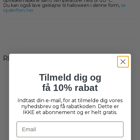
opvaskemaskine samt temperaturer ned til -20
C.
Du kan også lave geléøjne til halloween i denne form,
se
opskriften her.
RELATEREDE PRODUKTER
Tilmeld dig og
få 10% rabat
Indtast din e-mail, for at tilmelde dig vores
nyhedsbrev og få rabatkoden. Dette er
IKKE et abonnement og er helt gratis.
Email