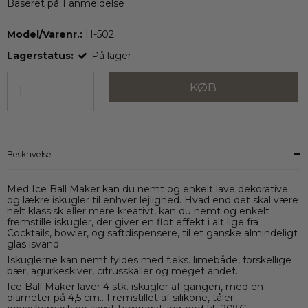
Baseret på
1
anmeldelse
Model/Varenr.:
H-502
Lagerstatus:
På lager
KØB
Beskrivelse
Med Ice Ball Maker kan du nemt og enkelt lave dekorative
og lækre iskugler til enhver lejlighed. Hvad end det skal være
helt klassisk eller mere kreativt, kan du nemt og enkelt
fremstille iskugler, der giver en flot effekt i alt lige fra
Cocktails, bowler, og saftdispensere, til et ganske almindeligt
glas isvand.
Iskuglerne kan nemt fyldes med f.eks. limebåde, forskellige
bær, agurkeskiver, citrusskaller og meget andet.
Ice Ball Maker laver 4 stk. iskugler af gangen, med en
diameter på 4,5 cm.. Fremstillet af silikone, tåler
o