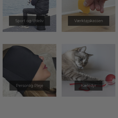
Sport og Udeliv
Værktøjskassen
Personlig Pleje
Kæledyr