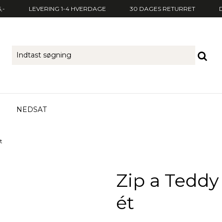
,-
LEVERING 1-4 HVERDAGE
30 DAGES RETURRET
NEDSAT
t
Zip a Teddy
ét