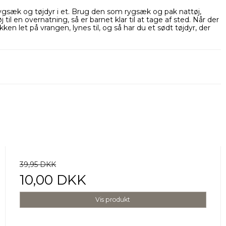
ygsæk og tøjdyr i et. Brug den som rygsæk og pak nattøj,
 til en overnatning, så er barnet klar til at tage af sted. Når der
en let på vrangen, lynes til, og så har du et sødt tøjdyr, der
39,95 DKK
10,00 DKK
Vis produkt