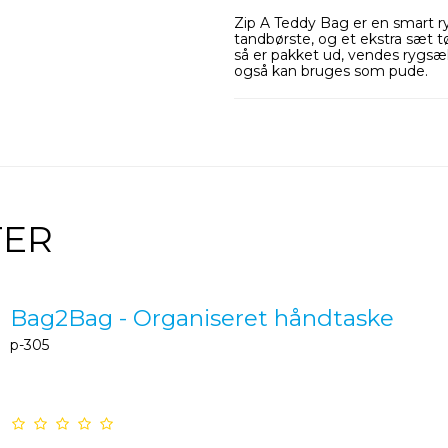
Zip A Teddy Bag er en smart r
tandbørste, og et ekstra sæt tøj
så er pakket ud, vendes rygsækk
også kan bruges som pude.
TER
Bag2Bag - Organiseret håndtaske
p-305