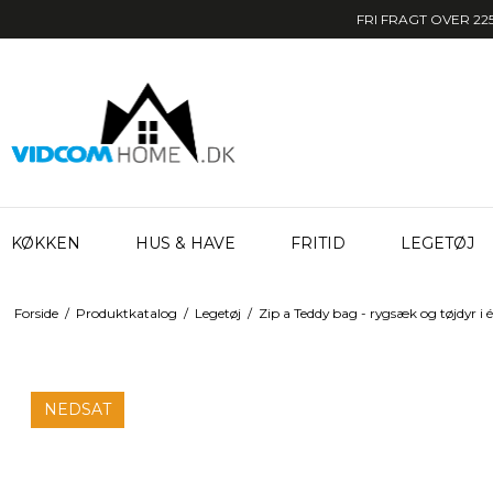
FRI FRAGT OVER 225
KØKKEN
HUS & HAVE
FRITID
LEGETØJ
Forside
/
Produktkatalog
/
Legetøj
/
Zip a Teddy bag - rygsæk og tøjdyr i é
NEDSAT