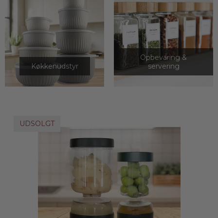
Opbevaring &
Køkkenudstyr
servering
UDSOLGT