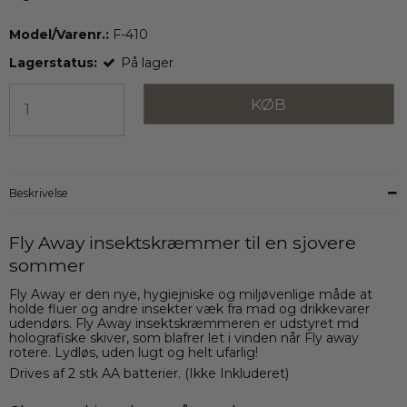
Model/Varenr.:
F-410
Lagerstatus:
På lager
KØB
Beskrivelse
Fly Away insektskræmmer til en sjovere
sommer
Fly Away er den nye, hygiejniske og miljøvenlige måde at
holde fluer og andre insekter væk fra mad og drikkevarer
udendørs. Fly Away insektskræmmeren er udstyret md
holografiske skiver, som blafrer let i vinden når Fly away
rotere. Lydløs, uden lugt og helt ufarlig!
Drives af 2 stk AA batterier. (Ikke Inkluderet)