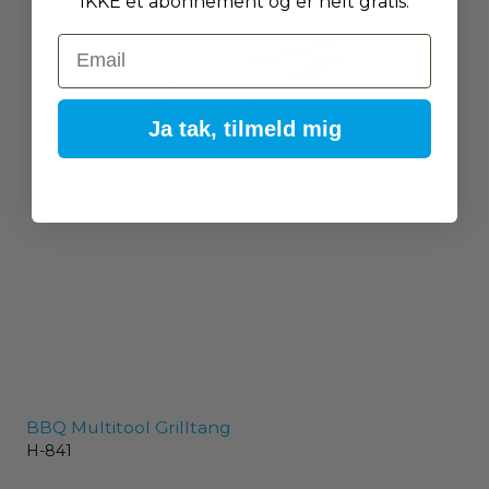
IKKE et abonnement og er helt gratis.
Email
Ja tak, tilmeld mig
BBQ Multitool Grilltang
H-841