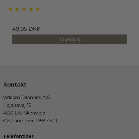
49,95 DKK
Vis produkt
Kontakt
Vidcom Danmark A/S
Højelsevej 15
4623 Lille Skensved
CVR-nummer
:
1658-4401
Telefontider
: