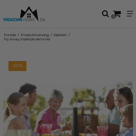
0
Forside
/
Produktkatalog
/
Køkken
/
Fly Away Insektskræmmer
-50%