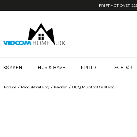
FRI FRAGT OVER 225
KØKKEN
HUS & HAVE
FRITID
LEGETØJ
Forside
/
Produktkatalog
/
Køkken
/
BBQ Multitool Grilltang