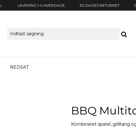
,-
LEVERING 1-4 HVERDAGE
30 DAGES RETURRET
NEDSAT
BBQ Multito
Kombineret spatel, grilltang og