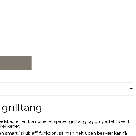
grilltang
edskab er en kombineret spatel, grilltang og grillgaffel. Ideel til
i køkkenet.
en smart ”skub af” funktion, så man helt uden besvær kan få