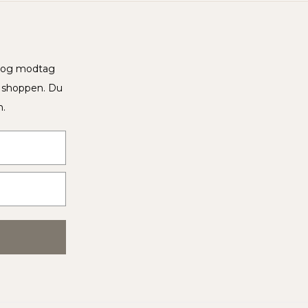
v og modtag
i shoppen. Du
n.