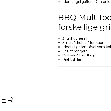
maden af grillgaflen. Den er let
BBQ Multitool
forskellige gr
3 funktioner i 1
Smart "skub af" funktion
Ideel til grillen såvel som k
Let at rengøre
"Anti-slip" håndtag
Praktisk lås
TER