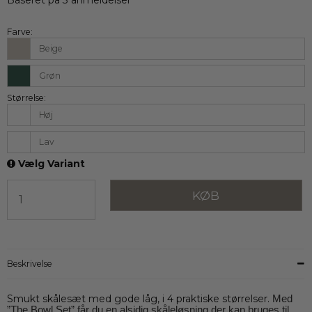
Farve:
Beige
Grøn
Størrelse:
Høj
Lav
Vælg Variant
KØB
Beskrivelse
Smukt skålesæt med gode låg, i 4 praktiske størrelser.
Med
”The Bowl Set” får du en alsidig skåleløsning der kan bruges til