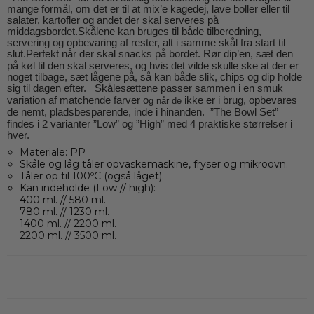
mange formål, om det er til at mix’e kagedej, lave boller eller til
salater, kartofler og andet der skal serveres på
middagsbordet.
Skålene kan bruges til både tilberedning,
servering og opbevaring af rester, alt i samme skål fra start til
slut.
Perfekt når der skal snacks på bordet.
Rør dip’en, s
æt den
på køl til den skal serveres, o
g hvis det vilde skulle ske at der er
noget tilbage,
sæt lågene på,
så kan både slik, chips og dip holde
sig til dagen efter.
Skålesættene passer sammen i en smuk
variation af matchende farver o
ikke er i brug, opbevares
g når de
de nemt, pladsbesparende, inde i hinanden.
”The Bowl Set”
findes i 2 varianter ”Low” og ”High” med 4 praktiske størrelser i
hver.
Materiale: PP
Skåle og låg tåler opvaskemaskine, fryser og mikroovn.
Tåler op til 100ºC (også låget).
Kan indeholde (Low // high):
400 ml. // 580 ml.
780 ml. // 1230 ml.
1400 ml. // 2200 ml.
2200 ml. // 3500 ml.