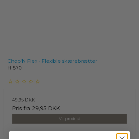
Chop'N Flex - Flexible skærebrætter
H-870
49,95 DKK
Pris fra
29,95 DKK
Vis produkt