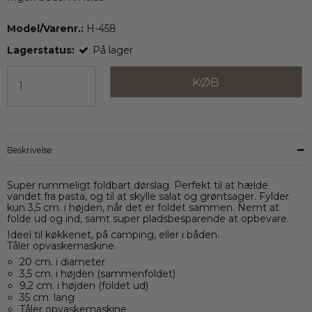
Model/Varenr.:
H-458
Lagerstatus:
På lager
KØB
Beskrivelse
Super rummeligt foldbart dørslag. Perfekt til at hælde
vandet fra pasta, og til at skylle salat og grøntsager. Fylder
kun 3,5 cm. i højden, når det er foldet sammen. Nemt at
folde ud og ind, samt super pladsbesparende at opbevare.
Ideel til køkkenet, på camping, eller i båden.
Tåler opvaskemaskine.
20 cm. i diameter
3,5 cm. i højden (sammenfoldet)
9,2 cm. i højden (foldet ud)
35 cm. lang
Tåler opvaskemaskine