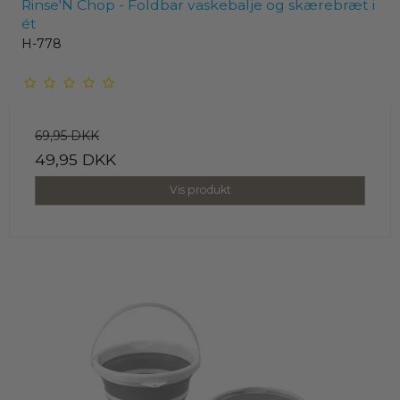
Rinse'N Chop - Foldbar vaskebalje og skærebræt i
ét
H-778
69,95 DKK
49,95 DKK
Vis produkt