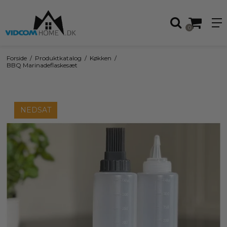
0
Forside
/
Produktkatalog
/
Køkken
/
BBQ Marinadeflaskesæt
NEDSAT