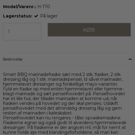
Model/Varenr.:
H-170
Lagerstatus:
På lager
KØB
Beskrivelse
Smart BBQ marinadeflaske sæt med 2 stk. flasker, 2 stk.
dressing låg og 1 stk. marinadepensel, til såvel marinader,
hjemmelavet dressinger og forskellige mayo-varianter.
Fyld en flaske op med enten hjemmelavet eller hjemme-
bragt marinade og sæt penselhovedet på. Penselhovedet
har et lille hul, der tillader marinaden at komme ud, når
flasken vendes på hovedet og der skal pensles. Udskift
penselhovedet med det almindelig dressing låg og gem
resten af marinaden i køleskabet.
Penselhovedet kan nu rengøres - tåler opvaskemaskine.
Flaskerne egner sig også godt til alverdens hjemmelavede
dressinger. På flaskerne er der angivet ml. mål for nemt at
kunne holde øje med blandingsforholdene, så man kan