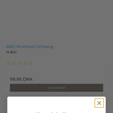
BBQ Multitool Grilltang
H-841
99,95 DKK
Vis produkt