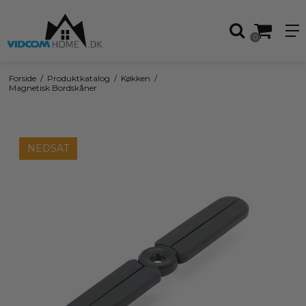
0
Forside
/
Produktkatalog
/
Køkken
/
Magnetisk Bordskåner
NEDSAT