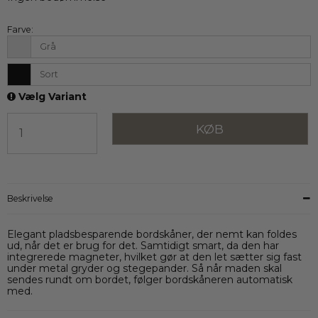
Farve:
Grå
Sort
Vælg Variant
KØB
Beskrivelse
Elegant pladsbesparende bordskåner, der nemt kan foldes
ud, når det er brug for det. Samtidigt smart, da den har
integrerede magneter, hvilket gør at den let sætter sig fast
under metal gryder og stegepander. Så når maden skal
sendes rundt om bordet, følger bordskåneren automatisk
med.