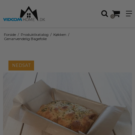
0
Forside
/
Produktkatalog
/
Køkken
/
Genanvendelig Bagefolie
NEDSAT