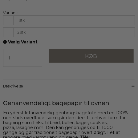
Variant:
1 stk.
2 stk.
Vælg Variant
KØB
Beskrivelse
Genanvendeligt bagepapir til ovnen
En yderst letanvendelig genbrugsbagefolie med en 100%
non-stick overflade, som gør den ideel til enhver form for
bagning som f.eks. til brød, boller, kager, cookies,
pizza, lasagne mm. Den kan genbruges op til 1000
gange og gør traditionelt bagepapir overflødigt. Let at
rengøre med varmt vand og sæbe. Tåler