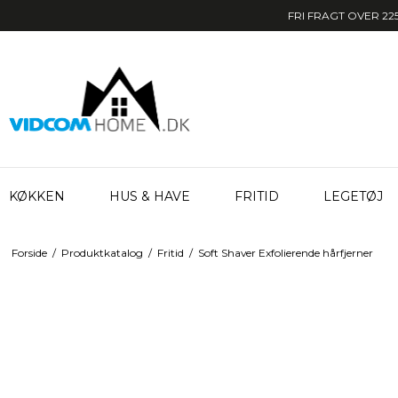
FRI FRAGT OVER 225
KØKKEN
HUS & HAVE
FRITID
LEGETØJ
Forside
/
Produktkatalog
/
Fritid
/
Soft Shaver Exfolierende hårfjerner