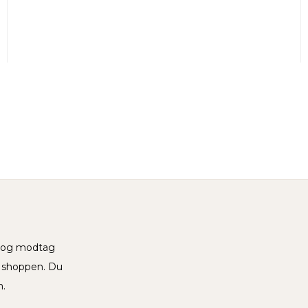
v og modtag
i shoppen. Du
n.