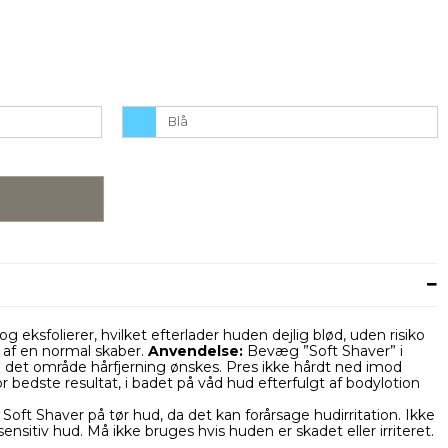
Blå
g eksfolierer, hvilket efterlader huden dejlig blød, uden risiko
 af en normal skaber.
Anvendelse:
Bevæg ”Soft Shaver” i
 det område hårfjerning ønskes. Pres ikke hårdt ned imod
r bedste resultat, i badet på våd hud efterfulgt af bodylotion
Soft Shaver på tør hud, da det kan forårsage hudirritation. Ikke
ensitiv hud. Må ikke bruges hvis huden er skadet eller irriteret.