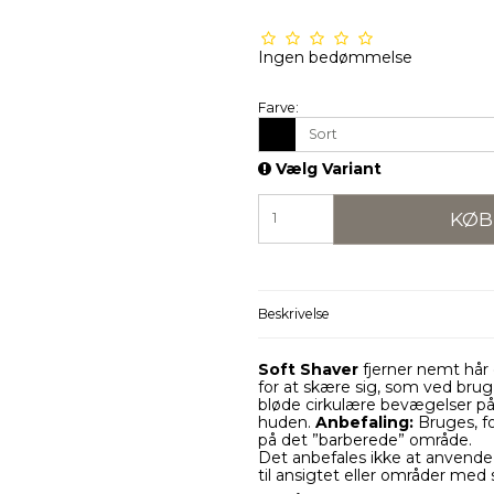
Ingen bedømmelse
Farve:
Sort
Vælg Variant
KØB
Beskrivelse
Soft Shaver
fjerner nemt hår o
for at skære sig, som ved brug
bløde cirkulære bevægelser på
huden.
Anbefaling:
Bruges, fo
på det ”barberede” område.
Det anbefales ikke at anvende 
til ansigtet eller områder med s