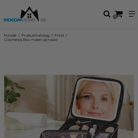
0
Forside
/
Produktkatalog
/
Fritid
/
Cosmetics Box make-up taske