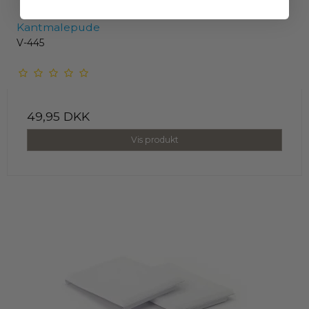
Kantmalepude
V-445
49,95 DKK
Vis produkt