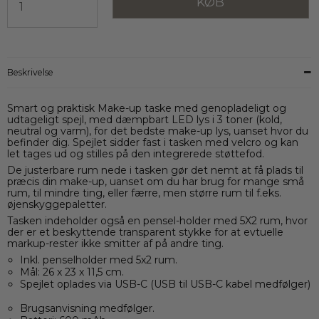
KØB
Beskrivelse
Smart og praktisk Make-up taske med genopladeligt og
udtageligt spejl, med dæmpbart LED lys i 3 toner (kold,
neutral og varm), for det bedste make-up lys, uanset hvor du
befinder dig. Spejlet sidder fast i tasken med velcro og kan
let tages ud og stilles på den integrerede støttefod.
De justerbare rum nede i tasken gør det nemt at få plads til
præcis din make-up, uanset om du har brug for mange små
rum, til mindre ting, eller færre, men større rum til f.eks.
øjenskyggepaletter.
Tasken indeholder også en pensel-holder med 5X2 rum, hvor
der er et beskyttende transparent stykke for at evtuelle
markup-rester ikke smitter af på andre ting.
Inkl. penselholder med 5x2 rum.
Mål: 26 x 23 x 11,5 cm.
Spejlet oplades via USB-C (USB til USB-C kabel medfølger)
Brugsanvisning medfølger.