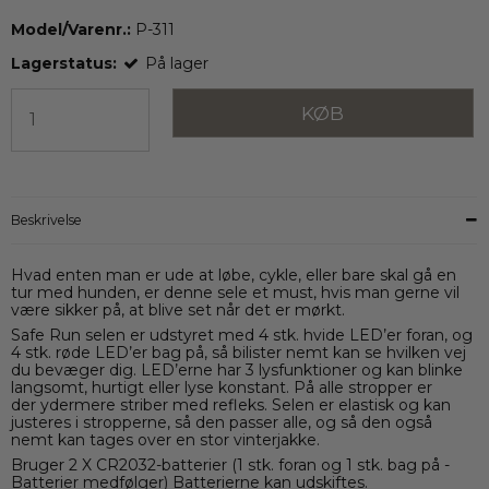
Model/Varenr.:
P-311
Lagerstatus:
På lager
KØB
Beskrivelse
Hvad enten man er ude at løbe, cykle, eller bare skal gå en
tur med hunden, er denne sele et must, hvis man gerne vil
være sikker på, at blive set når det er mørkt.
Safe Run selen er udstyret med 4 stk. hvide LED’er foran, og
4 stk. røde LED’er bag på, så bilister nemt kan se hvilken vej
du bevæger dig. LED’erne har 3 lysfunktioner og kan blinke
langsomt, hurtigt eller lyse konstant. På alle stropper er
der ydermere striber med refleks. Selen er elastisk og kan
justeres i stropperne, så den passer alle, og så den også
nemt kan tages over en stor vinterjakke.
Bruger 2 X CR2032-batterier (1 stk. foran og 1 stk. bag på -
Batterier medfølger) Batterierne kan udskiftes.