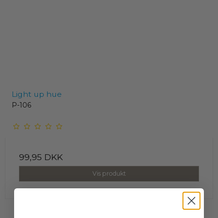
Light up hue
P-106
99,95 DKK
Vis produkt