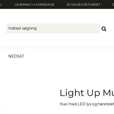
,-
LEVERING 1-4 HVERDAGE
30 DAGES RETURRET
NEDSAT
Light Up M
Hue med LED lys og høretele