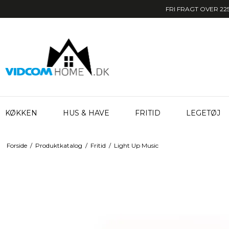
FRI FRAGT OVER 225
KØKKEN
HUS & HAVE
FRITID
LEGETØJ
Forside
/
Produktkatalog
/
Fritid
/
Light Up Music