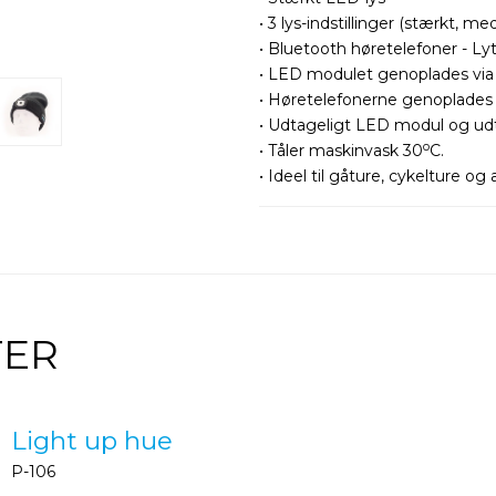
• 3 lys-indstillinger (stærkt, me
• Bluetooth høretelefoner - Lyt
• LED modulet genoplades vi
• Høretelefonerne genoplades 
• Udtageligt LED modul og udta
o
• Tåler maskinvask 30
C.
• Ideel til gåture, cykelture o
TER
Light up hue
P-106