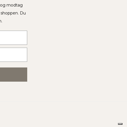
v og modtag
i shoppen. Du
n.