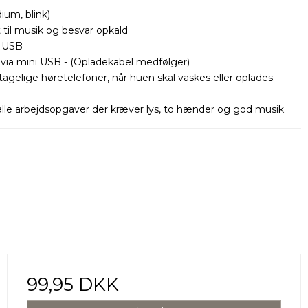
dium, blink)
 til musik og besvar opkald
a USB
via mini USB - (Opladekabel medfølger)
gelige høretelefoner, når huen skal vaskes eller oplades.
g alle arbejdsopgaver der kræver lys, to hænder og god musik.
99,95 DKK