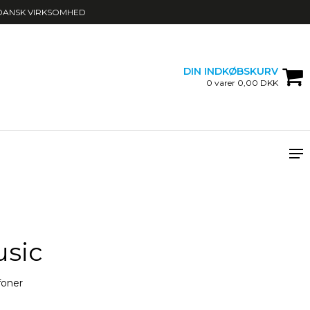
DANSK VIRKSOMHED
DIN INDKØBSKURV
0 varer 0,00 DKK
usic
foner