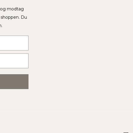
v og modtag
i shoppen. Du
n.