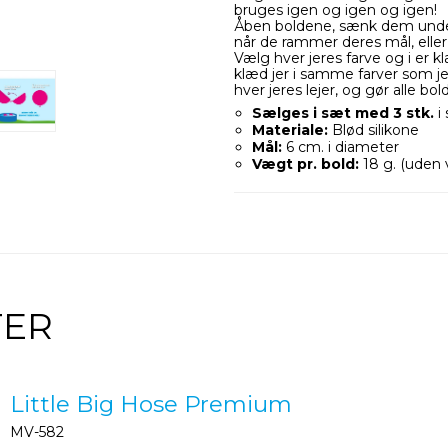
bruges igen og igen og igen!
Åben boldene, sænk dem under 
når de rammer deres mål, elle
Vælg hver jeres farve og i er k
klæd jer i samme farver som je
hver jeres lejer, og gør alle bo
Sælges i sæt med 3 stk.
i
Materiale:
Blød silikone
Mål:
6 cm. i diameter
Vægt pr. bold:
18 g. (uden
TER
Little Big Hose Premium
MV-582