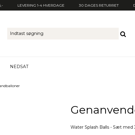
,-
LEVERING 1-4 HVERDAGE
30 DAGES RETURRET
NEDSAT
andballoner
Genanvende
Water Splash Balls - Sæt med 3