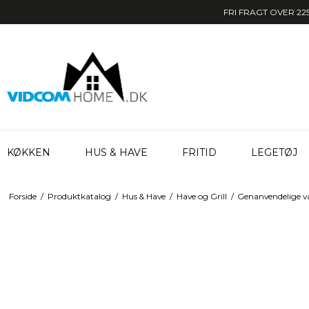
FRI FRAGT OVER 225
KØKKEN
HUS & HAVE
FRITID
LEGETØJ
Forside
/
Produktkatalog
/
Hus & Have
/
Have og Grill
/
Genanvendelige v