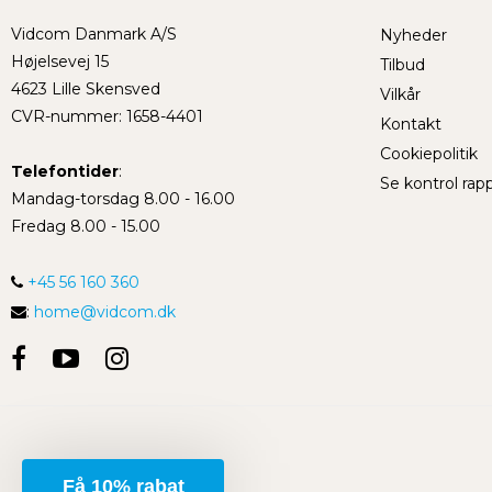
Vidcom Danmark A/S
Nyheder
Højelsevej 15
Tilbud
4623 Lille Skensved
Vilkår
CVR-nummer
:
1658-4401
Kontakt
Cookiepolitik
Telefontider
:
Se kontrol rap
Mandag-torsdag 8.00 - 16.00
Fredag 8.00 - 15.00
+45 56 160 360
:
home@vidcom.dk
Få 10% rabat