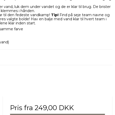
vand, luk dem under vandet og de er klar til brug. De brister
r klemmes i hånden.
lar til den fedeste vandkamp!
Tip!
Find på seje team navne og
res valgte bolde! Hav en balje med vand klar til hvert team i
ldene klar inden start.
 samme farve
 vand)
Pris fra
249,00 DKK