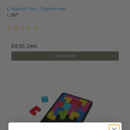
Creative Pad - Tegnebræt
L-367
69,95 DKK
Vis produkt