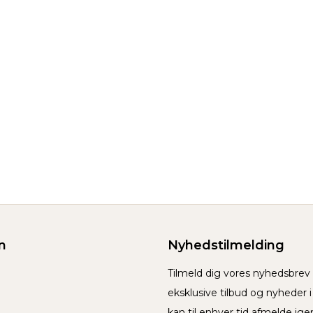
n
Nyhedstilmelding
Tilmeld dig vores nyhedsbre
eksklusive tilbud og nyheder 
kan til enhver tid afmelde ige