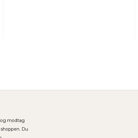
v og modtag
i shoppen. Du
n.