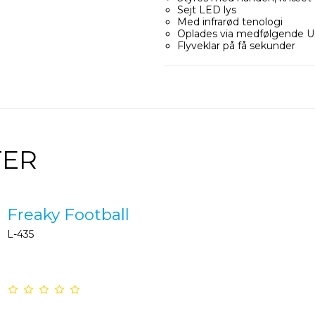
Sejt LED lys
Med infrarød tenologi
Oplades via medfølgende 
Flyveklar på få sekunder
TER
Freaky Football
L-435