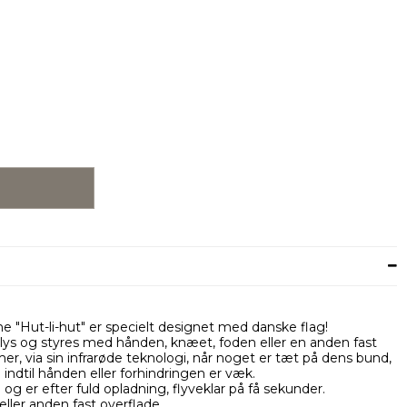
e "Hut-li-hut" er specielt designet med danske flag!
D lys og styres med hånden, knæet, foden eller en anden fast
er, via sin infrarøde teknologi, når noget er tæt på dens bund,
indtil hånden eller forhindringen er væk.
 er efter fuld opladning, flyveklar på få sekunder.
ller anden fast overflade