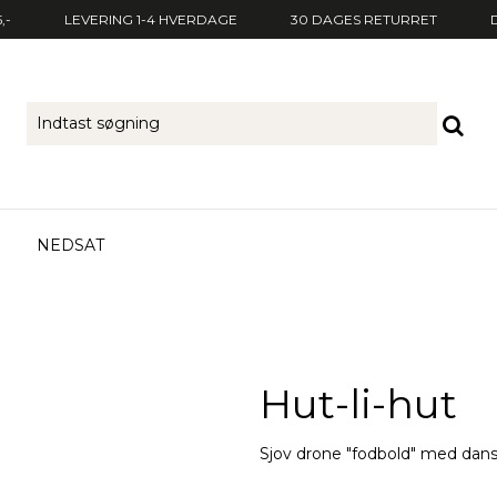
,-
LEVERING 1-4 HVERDAGE
30 DAGES RETURRET
NEDSAT
Hut-li-hut
Sjov drone "fodbold" med dans