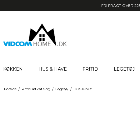
FRI FRAGT OVER 225
KØKKEN
HUS & HAVE
FRITID
LEGETØJ
Forside
/
Produktkatalog
/
Legetøj
/
Hut-li-hut