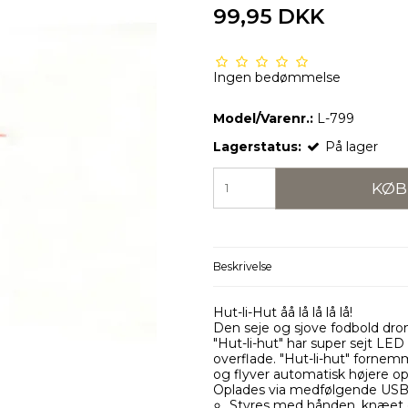
99,95 DKK
Ingen bedømmelse
Model/Varenr.:
L-799
Lagerstatus:
På lager
KØB
Beskrivelse
Hut-li-Hut åå lå lå lå lå!
Den seje og sjove fodbold dron
"Hut-li-hut" har super sejt LE
overflade. "Hut-li-hut" fornemm
og flyver automatisk højere op 
Oplades via medfølgende USB og
Styres med hånden, knæet e