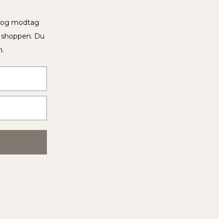
v og modtag
i shoppen. Du
n.