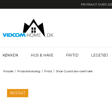
FRI FRAGT OVER 225
KØKKEN
HUS & HAVE
FRITID
LEGETØJ
Forside
/
Produktkatalog
/
Fritid
/
Shoe Guard sko-overtræk
NEDSAT