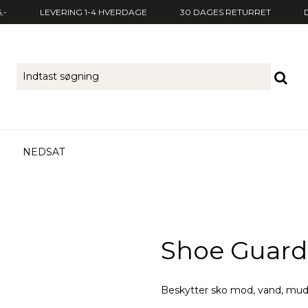
,-
LEVERING 1-4 HVERDAGE
30 DAGES RETURRET
NEDSAT
Shoe Guard
Beskytter sko mod, vand, mudd