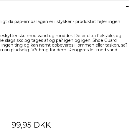
gt da pap-emballagen er i stykker - produktet fejler ingen
eskytter sko mod vand og mudder. De er ultra fleksible, og
le slags sko,og tages af og pa? igen og igen. Shoe Guard
n ingen ting og kan nemt opbevares i lommen eller tasken, sa?
r man pludselig fa?r brug for dem. Rengøres let med vand.
99,95 DKK