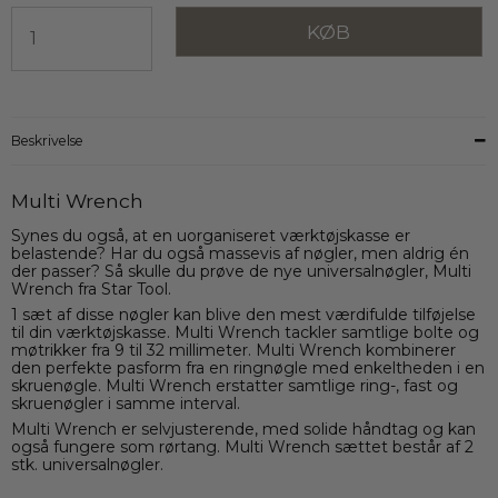
KØB
Beskrivelse
Multi Wrench
Synes du også, at en uorganiseret værktøjskasse er
belastende? Har du også massevis af nøgler, men aldrig én
der passer? Så skulle du prøve de nye universalnøgler, Multi
Wrench fra Star Tool.
1 sæt af disse nøgler kan blive den mest værdifulde tilføjelse
til din værktøjskasse. Multi Wrench tackler samtlige bolte og
møtrikker fra 9 til 32 millimeter. Multi Wrench kombinerer
den perfekte pasform fra en ringnøgle med enkeltheden i en
skruenøgle. Multi Wrench erstatter samtlige ring-, fast og
skruenøgler i samme interval.
Multi Wrench er selvjusterende, med solide håndtag og kan
også fungere som rørtang. Multi Wrench sættet består af 2
stk. universalnøgler.