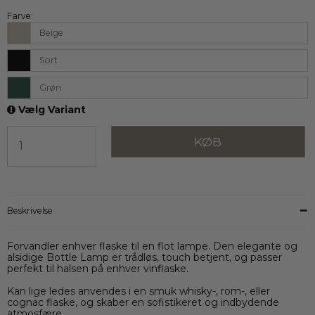
Farve:
Beige
Sort
Grøn
Vælg Variant
KØB
Beskrivelse
Forvandler enhver flaske til en flot lampe. Den elegante og
alsidige Bottle Lamp er trådløs, touch betjent, og passer
perfekt til halsen på enhver vinflaske.
Kan lige ledes anvendes i en smuk whisky-, rom-, eller
cognac flaske, og skaber en sofistikeret og indbydende
atmosfære.