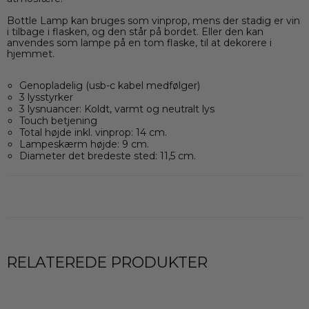
Bottle Lamp kan bruges som vinprop, mens der stadig er vin
i tilbage i flasken, og den står på bordet. Eller den kan
anvendes som lampe på en tom flaske, til at dekorere i
hjemmet.
Genopladelig (usb-c kabel medfølger)
3 lysstyrker
3 lysnuancer: Koldt, varmt og neutralt lys
Touch betjening
Total højde inkl. vinprop: 14 cm.
Lampeskærm højde: 9 cm.
Diameter det bredeste sted: 11,5 cm.
RELATEREDE PRODUKTER