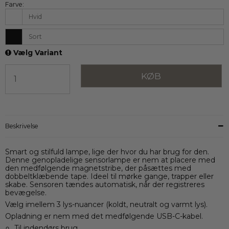
Farve:
Hvid
Sort
Vælg Variant
KØB
Beskrivelse
Smart og stilfuld lampe, lige der hvor du har brug for den.
Denne genopladelige sensorlampe er nem at placere med
den medfølgende magnetstribe, der påsættes med
dobbeltklæbende tape. Ideel til mørke gange, trapper eller
skabe. Sensoren tændes automatisk, når der registreres
bevægelse.
Vælg imellem 3 lys-nuancer (koldt, neutralt og varmt lys).
Opladning er nem med det medfølgende USB-C-kabel.
Til indendørs brug.