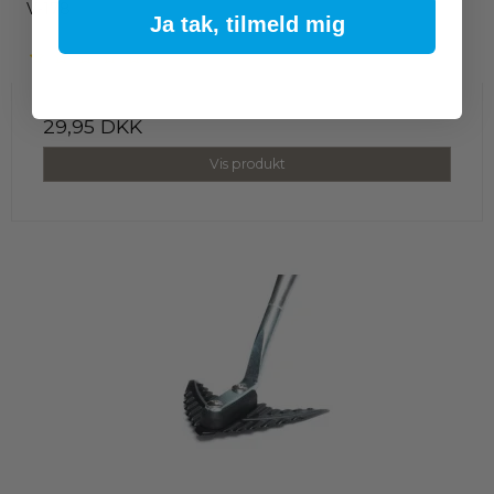
V-178
Ja tak, tilmeld mig
29,95 DKK
Vis produkt