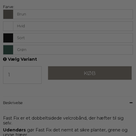
Farve:
Brun
Hvid
Sort
Grøn
Vælg Variant
KØB
Beskrivelse
Fast Fix er et dobbeltsidede velcrobånd, der hæfter til sig
selv.
Udendørs
gør Fast Fix det nemt at sikre planter, grene og
unge træer.