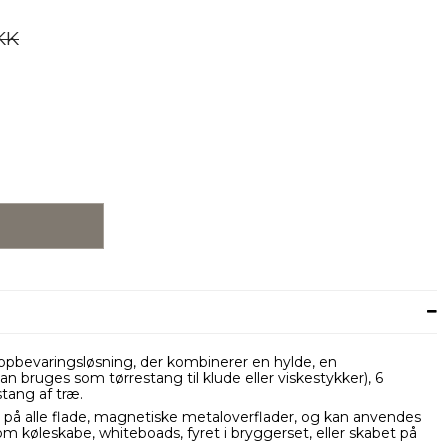
KK
pbevaringsløsning, der kombinerer en hylde, en
n bruges som tørrestang til klude eller viskestykker), 6
stang af træ.
å alle flade, magnetiske metaloverflader, og kan anvendes
om køleskabe, whiteboads, fyret i bryggerset, eller skabet på