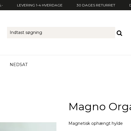
,-
LEVERING 1-4 HVERDAGE
30 DAGES RETURRET
NEDSAT
Magno Orga
Magnetisk ophængt hylde