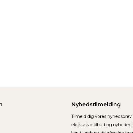
n
Nyhedstilmelding
Tilmeld dig vores nyhedsbre
eksklusive tilbud og nyheder 
kan til enhver tid afmelde ige