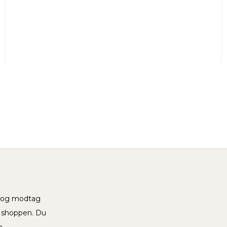
v og modtag
i shoppen. Du
n.