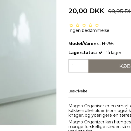
20,00 DKK
99,95 D
Ingen bedømmelse
Model/Varenr.:
H-256
Lagerstatus:
På lager
KØB
Beskrivelse
Magno Organiser er en smart o
køkkenrulleholder (som også ka
knager, og yderligere en tørre
Magno Organizer kan hænges p
mange forskellige steder, så s