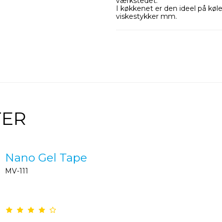
værkstedet.
I køkkenet er den ideel på køles
viskestykker mm.
TER
Nano Gel Tape
MV-111