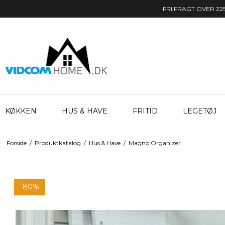
FRI FRAGT OVER 225
KØKKEN
HUS & HAVE
FRITID
LEGETØJ
Forside
/
Produktkatalog
/
Hus & Have
/
Magno Organizer
-80%