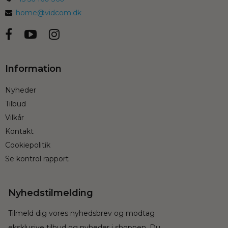
:
home@vidcom.dk
Information
Nyheder
Tilbud
Vilkår
Kontakt
Cookiepolitik
Se kontrol rapport
Nyhedstilmelding
Tilmeld dig vores nyhedsbrev og modtag
eksklusive tilbud og nyheder i shoppen. Du