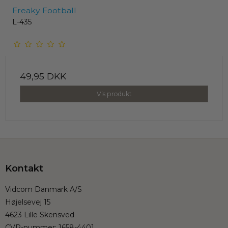
Freaky Football
L-435
49,95 DKK
Vis produkt
Kontakt
Vidcom Danmark A/S
Højelsevej 15
4623 Lille Skensved
CVR-nummer
:
1658-4401