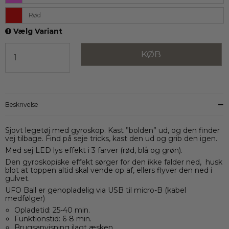
Rød
Vælg Variant
KØB
Beskrivelse
Sjovt legetøj med gyroskop. Kast ”bolden” ud, og den finder
vej tilbage. Find på seje tricks, kast den ud og grib den igen.
Med sej LED lys effekt i 3 farver (rød, blå og grøn).
Den gyroskopiske effekt sørger for den ikke falder ned, husk
blot at toppen altid skal vende op af, ellers flyver den ned i
gulvet.
UFO Ball er genopladelig via USB til micro-B (kabel
medfølger)
Opladetid: 25-40 min.
Funktionstid: 6-8 min.
Brugsanvisning ilagt æsken.