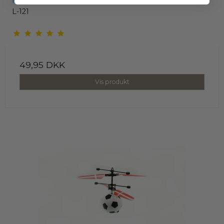
Memory Game - reaktion og hukommelse
L-121
49,95 DKK
Vis produkt